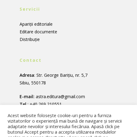
Servicii
Apariții editoriale
Editare documente
Distribuție
Contact
Adresa
: Str. George Barițiu, nr. 5,7
Sibiu, 550178
E-mail:
astra.editura@gmail.com
Tel.
:
+40 269 210551
Fax
: +40 269 215775
Acest website folosește cookie-uri pentru a furniza
vizitatorilor o experiență mai bună de navigare și servicii
adaptate nevoilor și interesului fiecăruia. Apasă click pe
butonul Accept pentru a accepta utilizarea modulelor